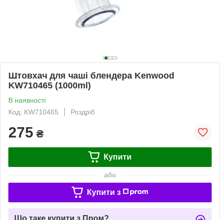
Штовхач для чаші блендера Kenwood
KW710465 (1000ml)
В наявності
Код: KW710465
Роздріб
275
₴
Купити
або
Купити з
Що таке купити з Пром?