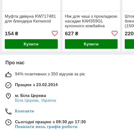
Муфта двівуна KW717481
Ніж для чаші з прокладкою
Штов
для блендера Kenwood
насадки KAH359GL
блен
кухонного комбайна
(150
Kenwood KW717143
154
627
220
₴
₴
(1600ml)
Купити
Купити
Про нас
94% позитивних з 350 відгуків за рік
Працює з 23.02.2014
м. Біла Церква
Біла Церква, Україна
Контакти
Сьогодні працює з 09:30 до 17:30
Показати весь графік роботи