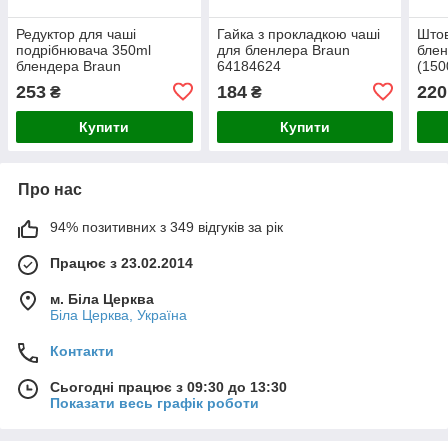
Редуктор для чаші
Гайка з прокладкою чаші
Штов
подрібнювача 350ml
для бленлера Braun
блен
блендера Braun
64184624
(150
7322115434
253
184
220
₴
₴
Купити
Купити
Про нас
94% позитивних з 349 відгуків за рік
Працює з 23.02.2014
м. Біла Церква
Біла Церква, Україна
Контакти
Сьогодні працює з 09:30 до 13:30
Показати весь графік роботи