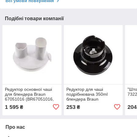
Всі умови повернення
Подібні товари компанії
Редуктор основної чаші
Редуктор для чаші
"Што
для блендера Braun
подрібнювача 350ml
7322
67051016 (BR67051016,
блендера Braun
1500ml)
7322115434
1 595
253
204
₴
₴
Про нас