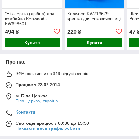
"Ніж-тертка (дрібна) для
Kenwood KW713679
Шест
комбайна Kenwood -
кришка для соковичавниці
Bosc
KW698601"
494
220
47
₴
₴
Купити
Купити
Про нас
94% позитивних з 349 відгуків за рік
Працює з 23.02.2014
м. Біла Церква
Біла Церква, Україна
Контакти
Сьогодні працює з 09:30 до 13:30
Показати весь графік роботи