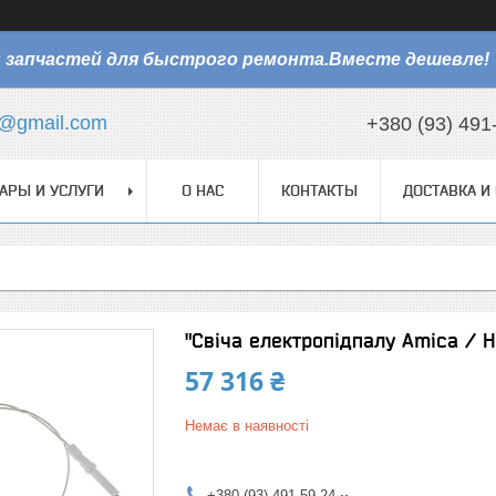
 запчастей для быстрого ремонта.Вместе дешевле!
@gmail.com
+380 (93) 491
АРЫ И УСЛУГИ
О НАС
КОНТАКТЫ
ДОСТАВКА И
"Свіча електропідпалу Amica / 
57 316 ₴
Немає в наявності
+380 (93) 491-59-24