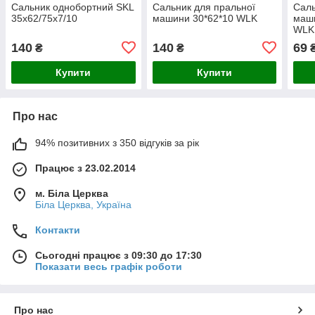
Сальник однобортний SKL
Сальник для пральної
Саль
35х62/75х7/10
машини 30*62*10 WLK
маши
WLK
140
140
69
₴
₴
Купити
Купити
Про нас
94% позитивних з 350 відгуків за рік
Працює з 23.02.2014
м. Біла Церква
Біла Церква, Україна
Контакти
Сьогодні працює з 09:30 до 17:30
Показати весь графік роботи
Про нас