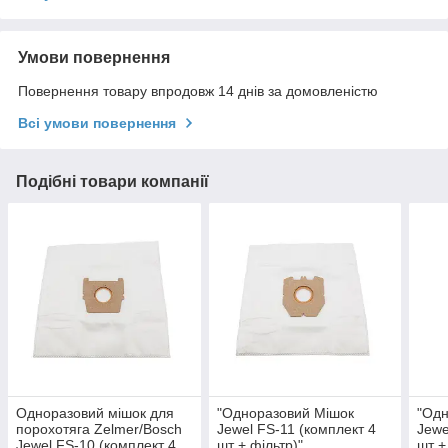
Умови повернення
Повернення товару впродовж 14 днів за домовленістю
Всі умови повернення
Подібні товари компанії
Одноразовий мішок для
"Одноразовий Мішок
"Одн
порохотяга Zelmer/Bosch
Jewel FS-11 (комплект 4
Jewe
Jewel FS-10 (комплект 4
шт + фільтр)"
шт +