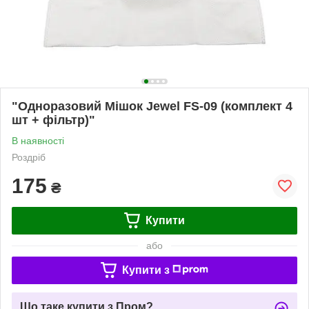
"Одноразовий Мішок Jewel FS-09 (комплект 4
шт + фільтр)"
В наявності
Роздріб
175
₴
Купити
або
Купити з
Що таке купити з Пром?