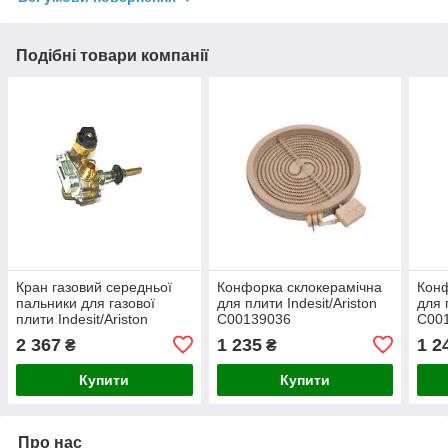
Подібні товари компанії
Кран газовий середньої
Конфорка склокерамічна
Конф
пальники для газової
для плити Indesit/Ariston
для 
плити Indesit/Ariston
C00139036
C001
C00111240
(482000022931,D=200mm/180mm,
210
2 367
1 235
1 2
₴
₴
Купити
Купити
Про нас