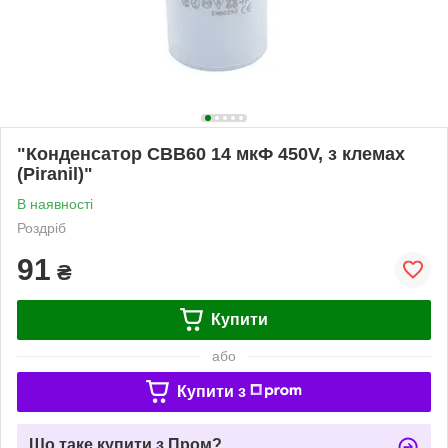
"Конденсатор CBB60 14 мкФ 450V, з клемах
(Piranil)"
В наявності
Роздріб
91
₴
Купити
або
Купити з
Що таке купити з Пром?