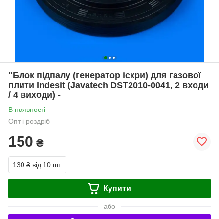
"Блок підпалу (генератор іскри) для газової
плити Indesit (Javatech DST2010-0041, 2 входи
/ 4 виходи) -
В наявності
Опт і роздріб
150
₴
130 ₴
від 10 шт.
Купити
або