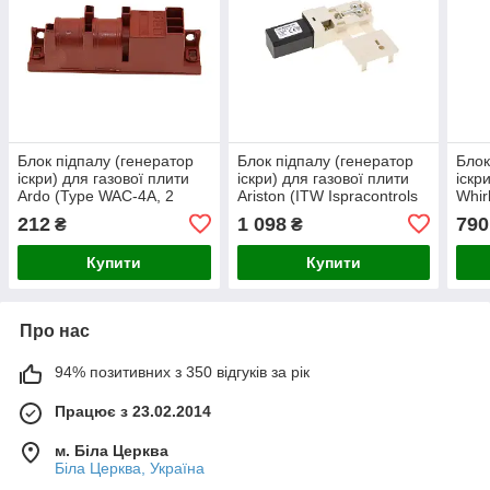
Блок підпалу (генератор
Блок підпалу (генератор
Блок
іскри) для газової плити
іскри) для газової плити
іскр
Ardo (Type WAC-4A, 2
Ariston (ITW Ispracontrols
Whir
входи / 4 виходи) -
Type B290046-25E, 2
Ispr
212
1 098
790
₴
₴
581004100
входи / 4
B290
Купити
Купити
Про нас
94% позитивних з 350 відгуків за рік
Працює з 23.02.2014
м. Біла Церква
Біла Церква, Україна