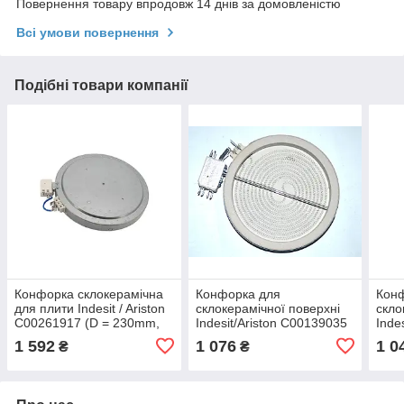
Повернення товару впродовж 14 днів за домовленістю
Всі умови повернення
Подібні товари компанії
Конфорка склокерамічна
Конфорка для
Кон
для плити Indesit / Ariston
склокерамічної поверхні
скло
C00261917 (D = 230mm,
Indesit/Ariston C00139035
Inde
2200W / 1000W, Ceika
(1200W,D=165mm)
1 592
1 076
1 0
₴
₴
2312333922/16002268801)