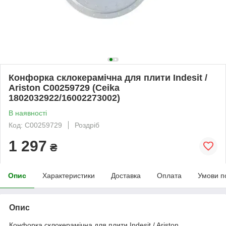
Конфорка склокерамічна для плити Indesit /
Ariston C00259729 (Ceika
1802032922/16002273002)
В наявності
Код: C00259729
Роздріб
1 297
₴
Опис
Характеристики
Доставка
Оплата
Умови п
Опис
Конфорка склокерамічна для плити Indesit / Ariston