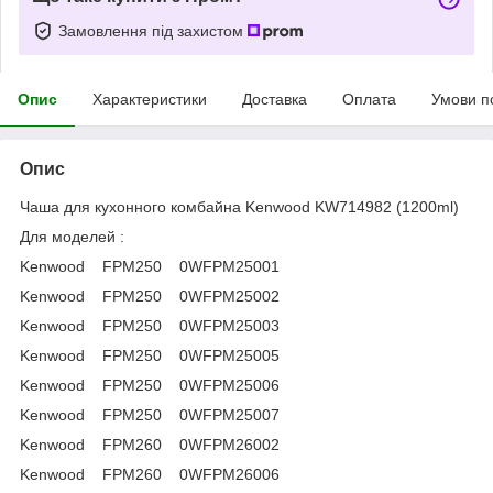
Замовлення під захистом
Опис
Характеристики
Доставка
Оплата
Умови п
Опис
Чаша для кухонного комбайна Kenwood KW714982 (1200ml)
Для моделей :
Kenwood FPM250 0WFPM25001
Kenwood FPM250 0WFPM25002
Kenwood FPM250 0WFPM25003
Kenwood FPM250 0WFPM25005
Kenwood FPM250 0WFPM25006
Kenwood FPM250 0WFPM25007
Kenwood FPM260 0WFPM26002
Kenwood FPM260 0WFPM26006