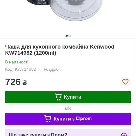
Чаша для кухонного комбайна Kenwood
KW714982 (1200ml)
В наявності
Код: KW714982
Роздріб
726
₴
Купити
або
Купити з
Що таке купити з Пром?