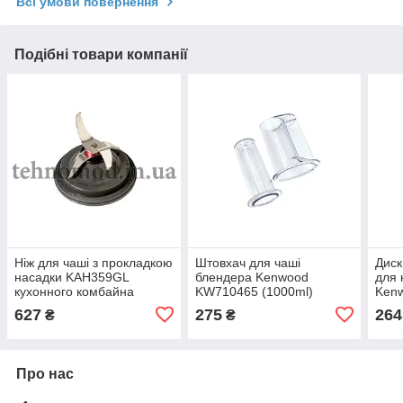
Всі умови повернення
Подібні товари компанії
Ніж для чаші з прокладкою
Штовхач для чаші
Диск
насадки KAH359GL
блендера Kenwood
для 
кухонного комбайна
KW710465 (1000ml)
Ken
Kenwood KW717143
627
275
264
₴
₴
(1600ml)
Про нас