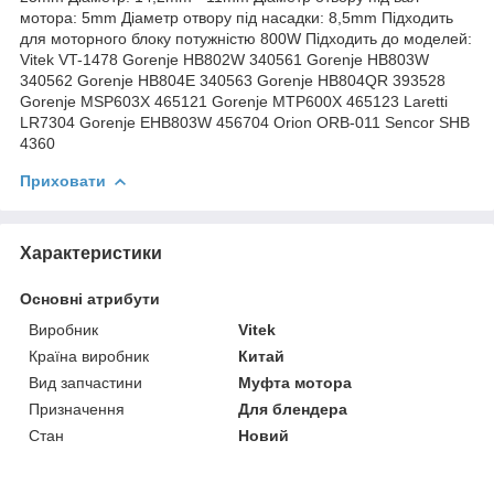
мотора: 5mm Діаметр отвору під насадки: 8,5mm Підходить
для моторного блоку потужністю 800W Підходить до моделей:
Vitek VT-1478 Gorenje HB802W 340561 Gorenje HB803W
340562 Gorenje HB804E 340563 Gorenje HB804QR 393528
Gorenje MSP603X 465121 Gorenje MTP600X 465123 Laretti
LR7304 Gorenje EHB803W 456704 Orion ORB-011 Sencor SHB
4360
Приховати
Характеристики
Основні атрибути
Виробник
Vitek
Країна виробник
Китай
Вид запчастини
Муфта мотора
Призначення
Для блендера
Стан
Новий