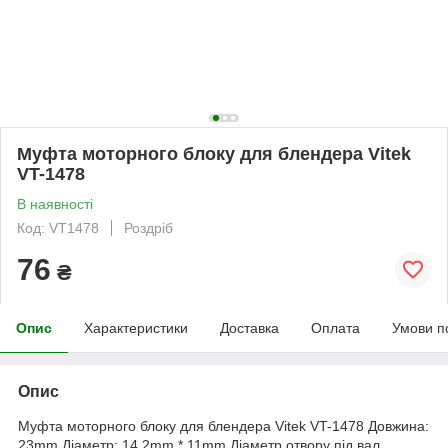
Муфта моторного блоку для блендера Vitek
VT-1478
В наявності
Код: VT1478
Роздріб
76
₴
Опис
Характеристики
Доставка
Оплата
Умови п
Опис
Муфта моторного блоку для блендера Vitek VT-1478 Довжина:
23mm Діаметр: 14,2mm * 11mm Діаметр отвору під вал