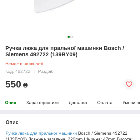
Ручка люка для пральної машинки Bosch /
Siemens 492722 (139BY09)
Немає в наявності
Код: 492722
Роздріб
550
₴
Опис
Характеристики
Доставка
Оплата
Умови п
Опис
Ручка люка для пральної машинки
Bosch / Siemens 492722
(139BY09) Довжина загальна: 220mm Ширина: 47mm Висота: