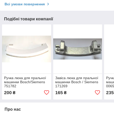
Всі умови повернення
Подібні товари компанії
Ручка люка для пральної
Завіса люка для пральної
Ручк
машинки Bosch/Siemens
машинки Bosch / Siemens
маши
751782
171269
0065
(00405278,DHL011BO,139BY17)
200
165
235
₴
₴
Про нас