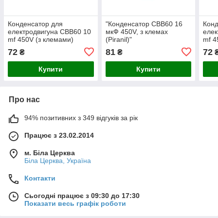
Конденсатор для
"Конденсатор CBB60 16
Конд
електродвигуна CBB60 10
мкФ 450V, з клемах
елек
mf 450V (з клемами)
(Piranil)"
mf 4
кабе
72
81
72
₴
₴
Купити
Купити
Про нас
94% позитивних з 349 відгуків за рік
Працює з 23.02.2014
м. Біла Церква
Біла Церква, Україна
Контакти
Сьогодні працює з 09:30 до 17:30
Показати весь графік роботи