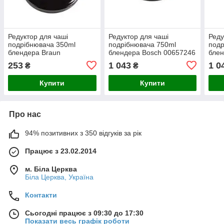
Редуктор для чаші
Редуктор для чаші
Реду
подрібнювача 350ml
подрібнювача 750ml
подр
блендера Braun
блендера Bosch 00657246
блен
7322115434
253
1 043
1 0
₴
₴
Купити
Купити
Про нас
94% позитивних з 350 відгуків за рік
Працює з 23.02.2014
м. Біла Церква
Біла Церква, Україна
Контакти
Сьогодні працює з 09:30 до 17:30
Показати весь графік роботи