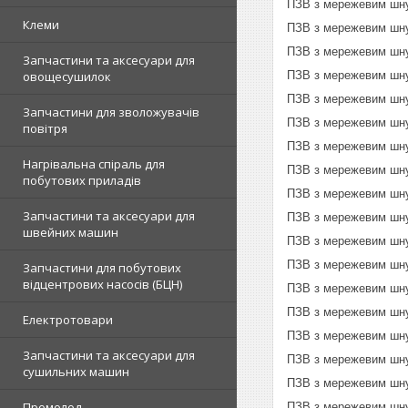
ПЗВ з мережевим шну
Клеми
ПЗВ з мережевим шну
ПЗВ з мережевим шну
Запчастини та аксесуари для
овощесушилок
ПЗВ з мережевим шну
ПЗВ з мережевим шну
Запчастини для зволожувачів
ПЗВ з мережевим шну
повітря
ПЗВ з мережевим шну
Нагрівальна спіраль для
ПЗВ з мережевим шну
побутових приладів
ПЗВ з мережевим шну
Запчастини та аксесуари для
ПЗВ з мережевим шну
швейних машин
ПЗВ з мережевим шну
ПЗВ з мережевим шну
Запчастини для побутових
відцентрових насосів (БЦН)
ПЗВ з мережевим шну
ПЗВ з мережевим шну
Електротовари
ПЗВ з мережевим шну
Запчастини та аксесуари для
ПЗВ з мережевим шну
сушильних машин
ПЗВ з мережевим шну
Промолод
ПЗВ з мережевим шну