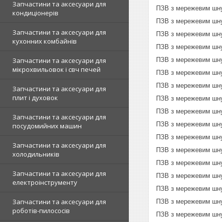
Запчастини та аксесуари для
ПЗВ з мережевим шну
кондиціонерів
ПЗВ з мережевим шну
Запчастини та аксесуари для
ПЗВ з мережевим шну
кухонних комбайнів
ПЗВ з мережевим шну
Запчастини та аксесуари для
ПЗВ з мережевим шну
мікрохвильовок і свч печей
ПЗВ з мережевим шну
ПЗВ з мережевим шну
Запчастини та аксесуари для
плит і духовок
ПЗВ з мережевим шну
ПЗВ з мережевим шну
Запчастини та аксесуари для
ПЗВ з мережевим шну
посудомийних машин
ПЗВ з мережевим шну
Запчастини та аксесуари для
ПЗВ з мережевим шну
холодильників
ПЗВ з мережевим шну
Запчастини та аксесуари для
ПЗВ з мережевим шн
електроінструменту
ПЗВ з мережевим шн
Запчастини та аксесуари для
ПЗВ з мережевим шн
роботів-пилососів
ПЗВ з мережевим шн