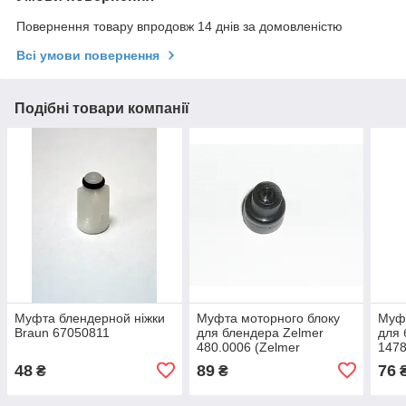
Повернення товару впродовж 14 днів за домовленістю
Всі умови повернення
Подібні товари компанії
Муфта блендерной ніжки
Муфта моторного блоку
Муфт
Braun 67050811
для блендера Zelmer
для 
480.0006 (Zelmer
147
12000127,400 W)
48
89
76
₴
₴