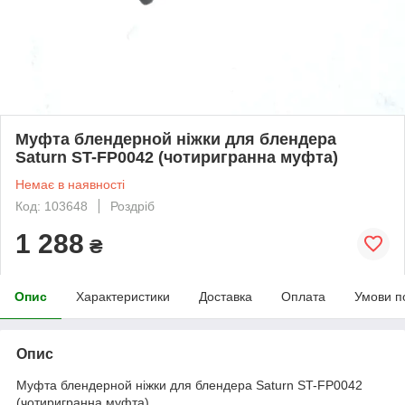
Муфта блендерной ніжки для блендера
Saturn ST-FP0042 (чотиригранна муфта)
Немає в наявності
Код: 103648
Роздріб
1 288
₴
Опис
Характеристики
Доставка
Оплата
Умови п
Опис
Муфта блендерной ніжки для блендера Saturn ST-FP0042
(чотиригранна муфта)