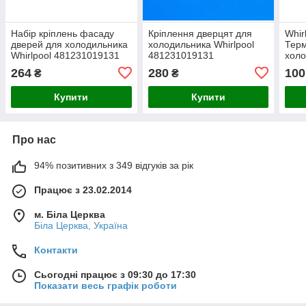
Набір кріплень фасаду
Кріплення дверцят для
Whir
дверей для холодильника
холодильника Whirlpool
Терм
Whirlpool 481231019131
481231019131
холо
264
280
100
₴
₴
Купити
Купити
Про нас
94% позитивних з 349 відгуків за рік
Працює з 23.02.2014
м. Біла Церква
Біла Церква, Україна
Контакти
Сьогодні працює з 09:30 до 17:30
Показати весь графік роботи