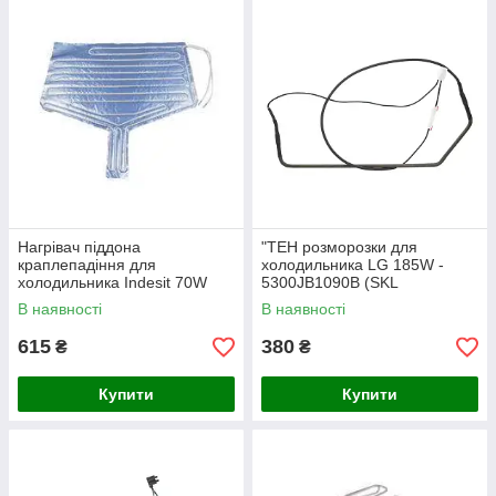
Нагрівач піддона
"ТЕН розморозки для
краплепадіння для
холодильника LG 185W -
холодильника Indesit 70W
5300JB1090B (SKL
C00851066
HTF002LG)"
В наявності
В наявності
615
380
₴
₴
Купити
Купити