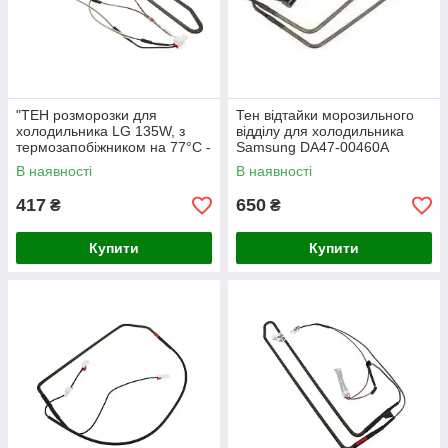
"ТЕН розморозки для
Тен відтайки морозильного
холодильника LG 135W, з
відділу для холодильника
термозапобіжником на 77°C -
Samsung DA47-00460A
5300JR1009M (SKL
В наявності
В наявності
HTF001LG)"
417
650
₴
₴
Купити
Купити