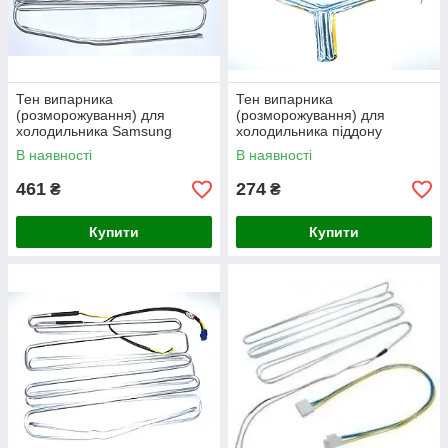
Тен випарника
Тен випарника
(розморожування) для
(розморожування) для
холодильника Samsung
холодильника піддону
280W DA47-00139D
краплепадіння для
В наявності
В наявності
(HTF013UN,HTF004SA)
холодильника Indesit/Ariston
461
274
₴
₴
Купити
Купити