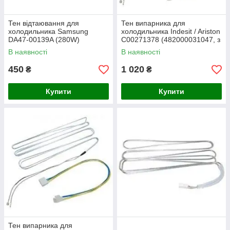
Тен відтаювання для
Тен випарника для
холодильника Samsung
холодильника Indesit / Ariston
DA47-00139A (280W)
C00271378 (482000031047, з
термозапобіжником)
В наявності
В наявності
450
1 020
₴
₴
Купити
Купити
Тен випарника для