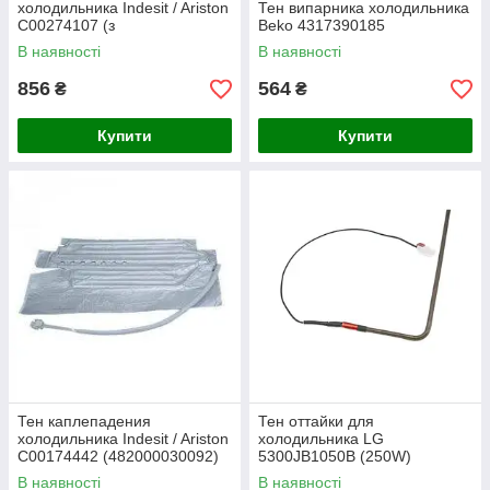
холодильника Indesit / Ariston
Тен випарника холодильника
C00274107 (з
Beko 4317390185
термозапобіжником)
В наявності
В наявності
856
564
₴
₴
Купити
Купити
Тен каплепадения
Тен оттайки для
холодильника Indesit / Ariston
холодильника LG
C00174442 (482000030092)
5300JB1050B (250W)
В наявності
В наявності