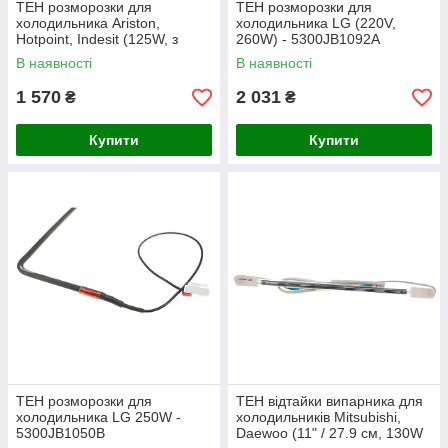
ТЕН розморозки для
ТЕН розморозки для
холодильника Ariston,
холодильника LG (220V,
Hotpoint, Indesit (125W, з
260W) - 5300JB1092A
термозапобіжником) -
В наявності
В наявності
C00266867
1 570
2 031
₴
₴
Купити
Купити
ТЕН розморозки для
ТЕН відтайки випарника для
холодильника LG 250W -
холодильників Mitsubishi,
5300JB1050B
Daewoo (11" / 27.9 см, 130W