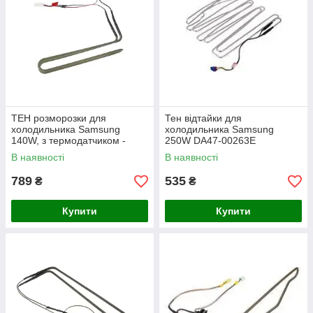
ТЕН розморозки для
Тен відтайки для
холодильника Samsung
холодильника Samsung
140W, з термодатчиком -
250W DA47-00263E
DA47-00247K
В наявності
В наявності
789
535
₴
₴
Купити
Купити