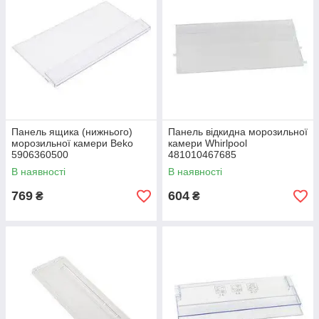
Панель ящика (нижнього)
Панель відкидна морозильної
морозильної камери Beko
камери Whirlpool
5906360500
481010467685
(480132102562)
В наявності
В наявності
769
604
₴
₴