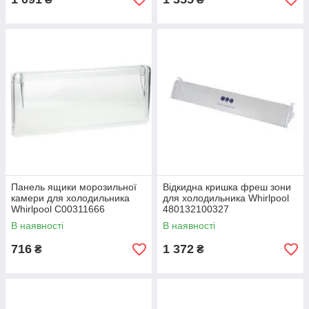
Панель ящики морозильної
Відкидна кришка фреш зони
камери для холодильника
для холодильника Whirlpool
Whirlpool C00311666
480132100327
(481241848689, L = 435mm *
В наявності
В наявності
185mm)
716
1 372
₴
₴