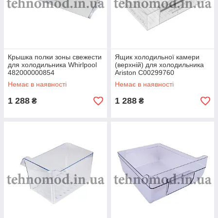
Крышка полки зоны свежести
Ящик холодильної камери
для холодильника Whirlpool
(верхній) для холодильника
482000000854
Ariston C00299760
(Indesit/Ariston C00333473)
Немає в наявності
Немає в наявності
1 288
1 288
₴
₴