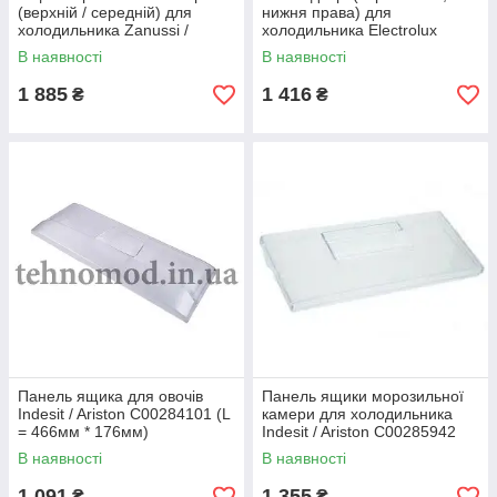
(верхній / середній) для
нижня права) для
холодильника Zanussi /
холодильника Electrolux
Electrolux 2247137132
2211257015
В наявності
В наявності
1 885
1 416
₴
₴
Панель ящика для овочів
Панель ящики морозильної
Indesit / Ariston C00284101 (L
камери для холодильника
= 466мм * 176мм)
Indesit / Ariston C00285942
(482000031706, L = 430mm *
В наявності
В наявності
240mm)
1 091
1 355
₴
₴