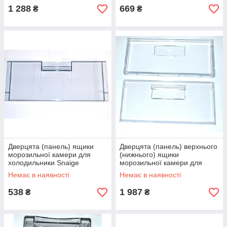
1 288
669
₴
₴
Дверцята (панель) ящики
Дверцята (панель) верхнього
морозильної камери для
(нижнього) ящики
холодильники Snaige
морозильної камери для
D320.027
холодильника Ariston
Немає в наявності
Немає в наявності
C00285941
538
1 987
₴
₴