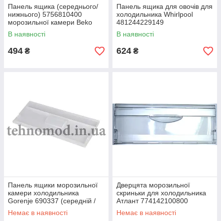
Панель ящика (середнього/
Панель ящика для овочів для
нижнього) 5756810400
холодильника Whirlpool
морозильної камери Beko
481244229149
В наявності
В наявності
494
624
₴
₴
Панель ящики морозильної
Дверцята морозильної
камери холодильника
скриньки для холодильника
Gorenje 690337 (середній /
Атлант 774142100800
нижній)
Немає в наявності
Немає в наявності