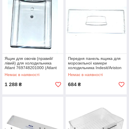
Ящик для овочів (правий/
Передня панель ящика для
лівий) для холодильника
морозильної камери
Atlant 769748201000 (Atlant
холодильника Indesit/Ariston
301540401200)
C00283521 (455mm*196mm)
Немає в наявності
Немає в наявності
1 288
684
₴
₴