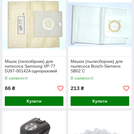
Мішок (пилозбірник) для
Мешок (пылесборник) для
пилососа Samsung VP-77
пылесоса Bosch-Siemens
DJ97-00142A одноразовий
SB02 C
В наявності
В наявності
66
213
₴
₴
Купити
Купити