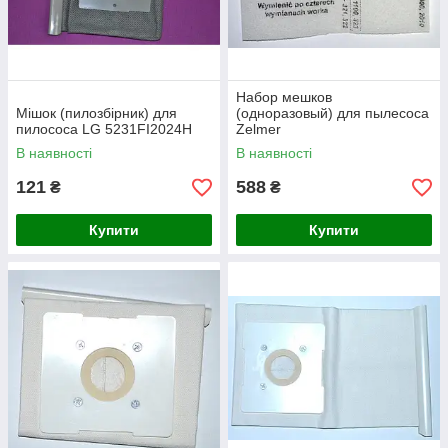
Набор мешков
Мішок (пилозбірник) для
(одноразовый) для пылесоса
пилососа LG 5231FI2024H
Zelmer
49.4000 (ZVCA100B,синий,ор
В наявності
В наявності
игинал,коробка)
121
588
₴
₴
Купити
Купити