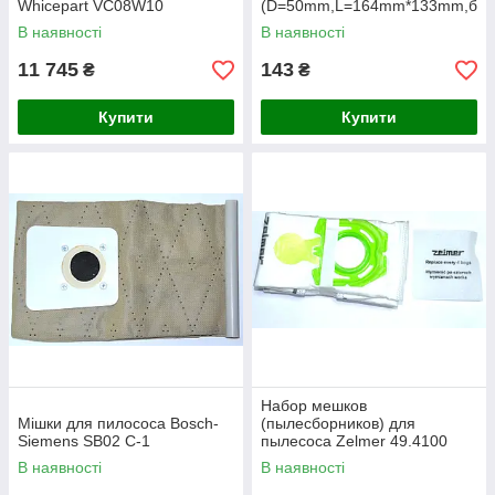
Whicepart VC08W10
(D=50mm,L=164mm*133mm,б
ілий,під планку)
В наявності
В наявності
11 745
143
₴
₴
Купити
Купити
Набор мешков
Мішки для пилососа Bosch-
(пылесборников) для
Siemens SB02 C-1
пылесоса Zelmer 49.4100
(12003419,ZVCA200B).С
В наявності
В наявності
фильтром.