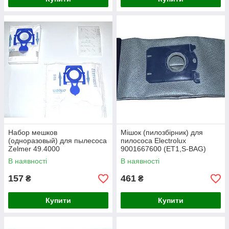
Набор мешков
Мішок (пилозбірник) для
(одноразовый) для пылесоса
пилососа Electrolux
Zelmer 49.4000
9001667600 (ET1,S-BAG)
(12003415,ZVCA100B,ZMB02
В наявності
В наявності
K)
157
461
₴
₴
Купити
Купити