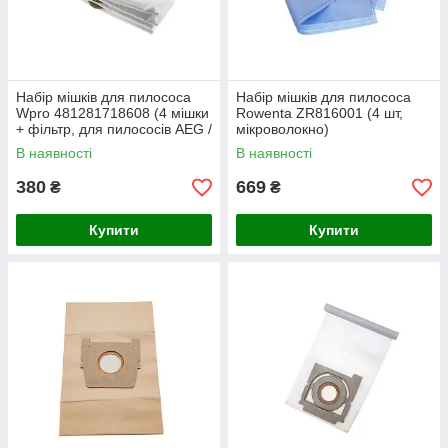
Набір мішків для пилососа
Набір мішків для пилососа
Wpro 481281718608 (4 мішки
Rowenta ZR816001 (4 шт,
+ фільтр, для пилососів AEG /
мікроволокно)
Electrolux AE01-MW)
В наявності
В наявності
380
669
₴
₴
Купити
Купити