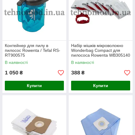
Контейнер для пилу в
Набір мішків мікроволокно
пилосос Rowenta / Tefal RS-
Wonderbag Compact для
RT900575
пилососа Rowenta WB305140
В наявності
В наявності
1 050
388
₴
₴
Купити
Купити