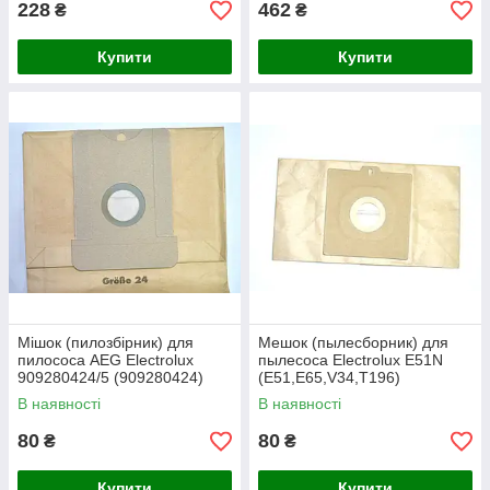
228
462
₴
₴
Купити
Купити
Мішок (пилозбірник) для
Мешок (пылесборник) для
пилососа AEG Electrolux
пылесоса Electrolux E51N
909280424/5 (909280424)
(E51,E65,V34,T196)
GR24 одноразовий
одноразовый
В наявності
В наявності
80
80
₴
₴
Купити
Купити