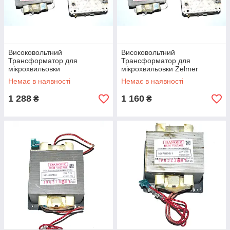
Високовольтний
Високовольтний
Трансформатор для
Трансформатор для
мікрохвильовки
мікрохвильовки Zelmer
універсальний GAL-700E-4
629201.0050 (755593,GAL-
Немає в наявності
Немає в наявності
(700W)
700E-4 ,700W)
1 288
1 160
₴
₴