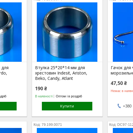
 для
Втулка 25*20*14 мм для
Гачок для 
rdo,
хрестовин Indesit, Ariston,
морозильні
Beko, Candy, Atlant
47,50 ₴
190 ₴
Немає в наявн
здріб
В наявності
Оптом і в роздріб
Купити
+380 
79.199.0071
DC97-11