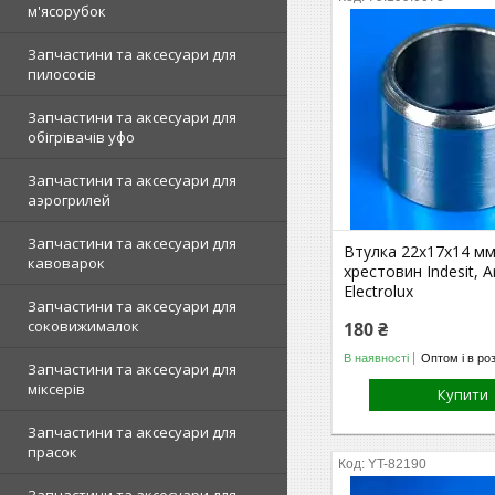
м'ясорубок
Запчастини та аксесуари для
пилососів
Запчастини та аксесуари для
обігрівачів уфо
Запчастини та аксесуари для
аэрогрилей
Запчастини та аксесуари для
Втулка 22x17x14 мм
кавоварок
хрестовин Indesit, A
Electrolux
Запчастини та аксесуари для
соковижималок
180 ₴
В наявності
Оптом і в ро
Запчастини та аксесуари для
міксерів
Купити
Запчастини та аксесуари для
прасок
YT-82190