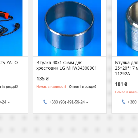
асту YATO
Втулка 40x17.5мм для
Втулка дл
хрестовин LG MHW34308901
25*20*17 
11292A
135 ₴
181 ₴
 і в роздріб
Немає в наявності
Оптом і в роздріб
Немає в наявн
9-24
+380 (93) 491-59-24
+380 