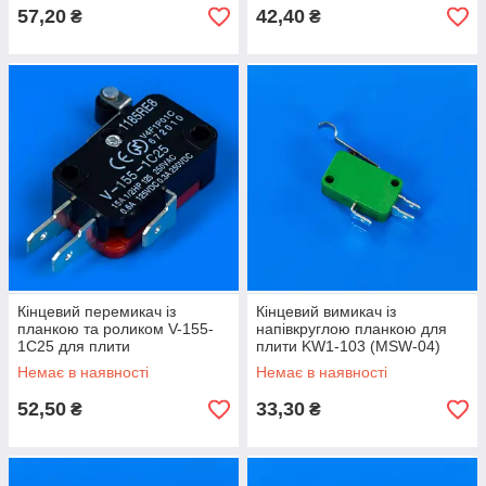
57,20
42,40
₴
₴
Кінцевий перемикач із
Кінцевий вимикач із
планкою та роликом V-155-
напівкруглою планкою для
1C25 для плити
плити KW1-103 (MSW-04)
Немає в наявності
Немає в наявності
52,50
33,30
₴
₴